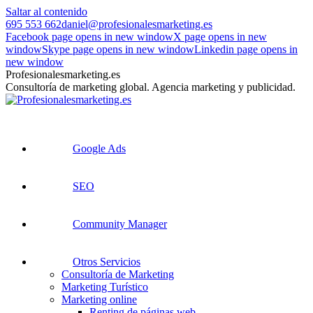
Saltar al contenido
695 553 662
daniel@profesionalesmarketing.es
Facebook page opens in new window
X page opens in new
window
Skype page opens in new window
Linkedin page opens in
new window
Profesionalesmarketing.es
Consultoría de marketing global. Agencia marketing y publicidad.
Google Ads
SEO
Community Manager
Otros Servicios
Consultoría de Marketing
Marketing Turístico
Marketing online
Renting de páginas web