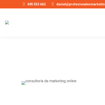
695 553 662
daniel@profesionalesmarketin