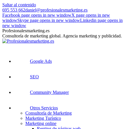
Saltar al contenido
695 553 662
daniel@profesionalesmarketing.es
Facebook page opens in new window
X page opens in new
window
Skype page opens in new window
Linkedin page opens in
new window
Profesionalesmarketing.es
Consultoría de marketing global. Agencia marketing y publicidad.
Google Ads
SEO
Community Manager
Otros Servicios
Consultoría de Marketing
Marketing Turístico
Marketing online
Renting de páginas web