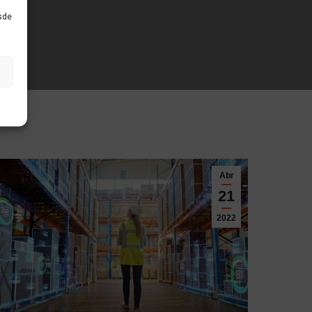
sde
Abr
21
2022