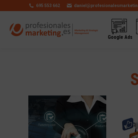
695 553 662
daniel@profesionalesmarketin
Google Ads
S