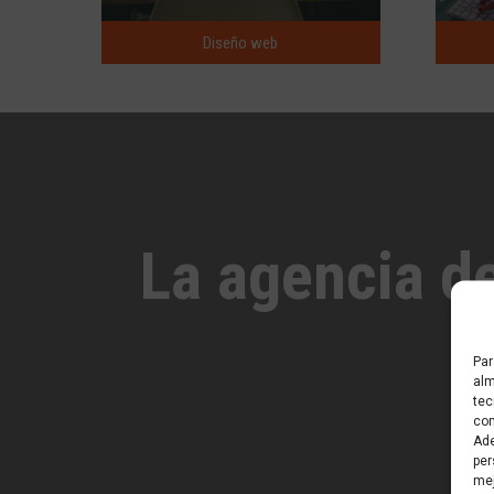
Diseño web
La agencia de
Par
alm
tec
com
Ade
per
mej