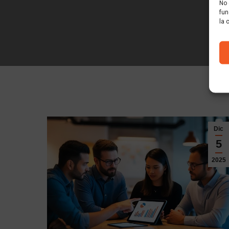
No 
fun
la 
Feb
Dic
23
5
2021
2025