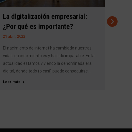
La digitalización empresarial:
Emai
¿Por qué es importante?
qué 
neg
21 abril, 2022
5 abril
El nacimiento de internet ha cambiado nuestras
vidas, su crecimiento es y ha sido imparable. En la
En la 
actualidad estamos viviendo la denominada era
comuni
digital, donde todo (o casi) puede conseguirse…
tu púb
como l
Leer más
los…
Leer 