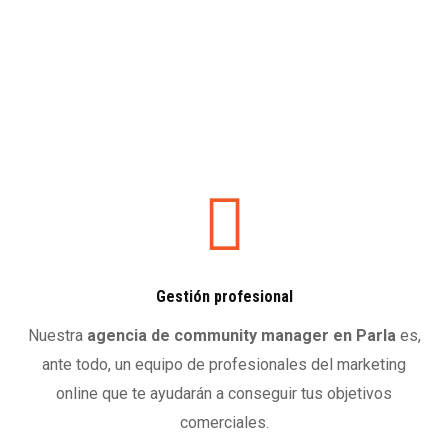
a
interesado. Sus datos no se cederán a terceros, salvo obligación
s
legal. Puede ejercer sus derechos de Acceso, Rectificación,
d
Supresión, Portabilidad, Limitación u Oposición al tratamiento de
los datos aportados ante AMPYC MEDIA, S.L.
e
v
e
Enviar
r
i
f
i
c
a
c
i
ó
Gestión profesional
n
*
Nuestra
agencia de community manager
en Parla
es,
ante todo, un equipo de profesionales del marketing
online que te ayudarán a conseguir tus objetivos
comerciales.