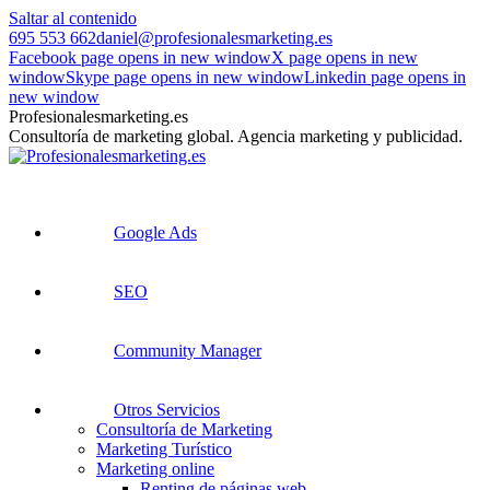
Saltar al contenido
695 553 662
daniel@profesionalesmarketing.es
Facebook page opens in new window
X page opens in new
window
Skype page opens in new window
Linkedin page opens in
new window
Profesionalesmarketing.es
Consultoría de marketing global. Agencia marketing y publicidad.
Google Ads
SEO
Community Manager
Otros Servicios
Consultoría de Marketing
Marketing Turístico
Marketing online
Renting de páginas web