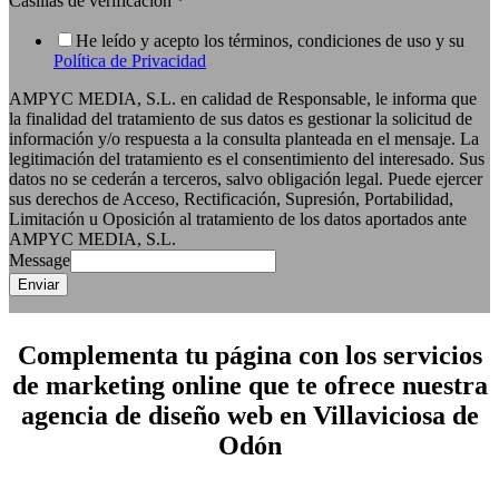
Casillas de verificación
*
He leído y acepto los términos, condiciones de uso y su
Política de Privacidad
AMPYC MEDIA, S.L. en calidad de Responsable, le informa que
la finalidad del tratamiento de sus datos es gestionar la solicitud de
información y/o respuesta a la consulta planteada en el mensaje. La
legitimación del tratamiento es el consentimiento del interesado. Sus
datos no se cederán a terceros, salvo obligación legal. Puede ejercer
sus derechos de Acceso, Rectificación, Supresión, Portabilidad,
Limitación u Oposición al tratamiento de los datos aportados ante
AMPYC MEDIA, S.L.
Message
Enviar
Complementa tu página con los servicios
de marketing online que te ofrece nuestra
agencia de diseño web en Villaviciosa de
Odón