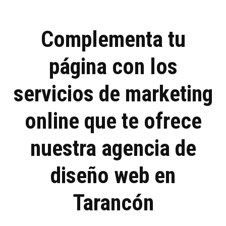
i
f
i
c
Complementa tu
a
c
página con los
i
ó
n
servicios de marketing
*
online que te ofrece
nuestra agencia de
diseño web en
Tarancón