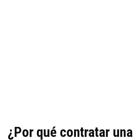
Profesionalesmarketin
La agencia de diseño web en Boadilla del Monte que
estás buscando
¡Cuéntenos su proyecto!
¿Por qué contratar una