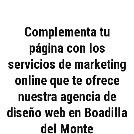
r
i
f
i
c
Complementa tu
a
c
página con los
i
ó
n
servicios de marketing
*
online que te ofrece
nuestra agencia de
diseño web en Boadilla
del Monte