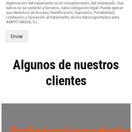
legitimación del tratamiento es el consentimiento del interesado. Sus
a
datos no se cederán a terceros, salvo obligación legal. Puede ejercer
s
sus derechos de Acceso, Rectificación, Supresión, Portabilidad,
d
Limitación u Oposición al tratamiento de los datos aportados ante
AMPYC MEDIA, S.L.
e
v
e
Enviar
r
i
f
i
Algunos de nuestros
c
a
c
clientes
i
ó
n
*
Profesionalesmarketin