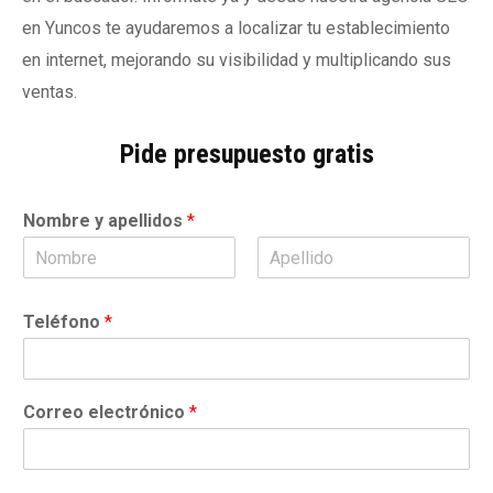
en Yuncos te ayudaremos a localizar tu establecimiento
en internet, mejorando su visibilidad y multiplicando sus
ventas.
Pide presupuesto gratis
Nombre y apellidos
*
N
A
o
p
Teléfono
*
m
e
b
l
r
l
e
i
d
Correo electrónico
*
o
s