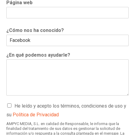
Página web
¿Cómo nos ha conocido?
¿En qué podemos ayudarle?
C
He leído y acepto los términos, condiciones de uso y
a
su
Política de Privacidad
s
i
AMPYC MEDIA, S.L. en calidad de Responsable, le informa que la
l
finalidad del tratamiento de sus datos es gestionar la solicitud de
información y/o respuesta a la consulta planteada en el mensaje. La
l