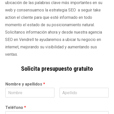
ubicación de las palabras clave más importantes en su
web y consensuamos la estrategia SEO a seguir take
action el cliente para que esté informado en todo
momento el estado de su posicionamiento natural.
Solicítanos información ahora y desde nuestra agencia
SEO en Vendrell te ayudaremos a ubicar tu negocio en
internet, mejorando su visibilidad y aumentando sus
ventas.
Solicita presupuesto gratuito
Nombre y apellidos
*
N
A
o
p
Teléfono
*
m
e
b
l