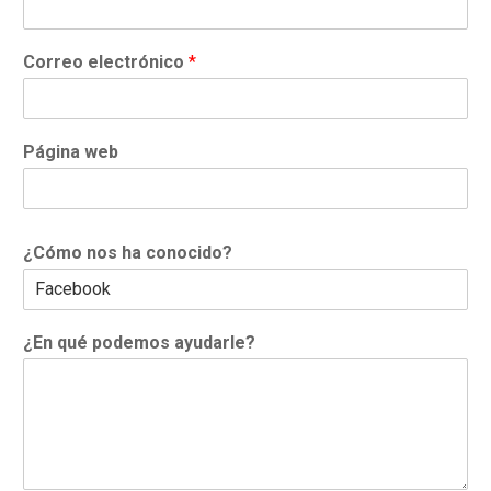
r
l
e
i
d
Correo electrónico
*
o
s
Página web
¿Cómo nos ha conocido?
¿En qué podemos ayudarle?