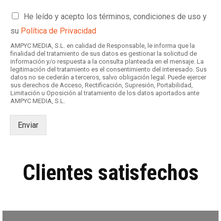
C
He leído y acepto los términos, condiciones de uso y
a
su
Política de Privacidad
s
i
AMPYC MEDIA, S.L. en calidad de Responsable, le informa que la
l
finalidad del tratamiento de sus datos es gestionar la solicitud de
información y/o respuesta a la consulta planteada en el mensaje. La
l
legitimación del tratamiento es el consentimiento del interesado. Sus
a
datos no se cederán a terceros, salvo obligación legal. Puede ejercer
s
sus derechos de Acceso, Rectificación, Supresión, Portabilidad,
d
Limitación u Oposición al tratamiento de los datos aportados ante
AMPYC MEDIA, S.L.
e
v
e
Enviar
r
i
f
i
Clientes satisfechos
c
a
c
i
ó
n