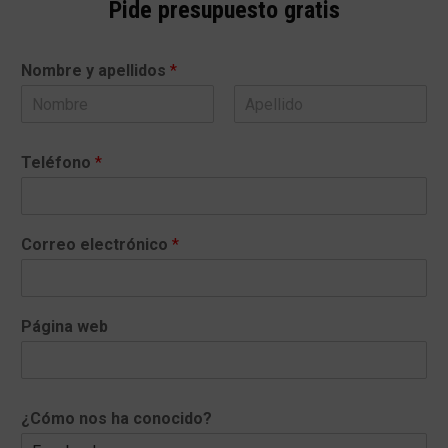
Pide presupuesto gratis
Nombre y apellidos
*
N
A
o
p
Teléfono
*
m
e
b
l
r
l
e
i
d
Correo electrónico
*
o
s
Página web
¿Cómo nos ha conocido?