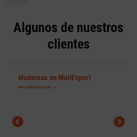
r
i
f
i
Algunos de nuestros
c
a
c
clientes
i
ó
n
*
Mudanzas en MatiExpert
Más información