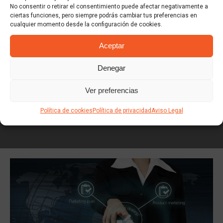
necesitabas
No consentir o retirar el consentimiento puede afectar negativamente a
ciertas funciones, pero siempre podrás cambiar tus preferencias en
cualquier momento desde la configuración de cookies.
Aceptar
Denegar
¡Cuéntanos tu proyecto!
Ver preferencias
Política de cookies
Política de privacidad
Aviso Legal