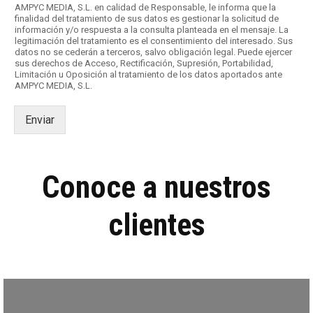
i
AMPYC MEDIA, S.L. en calidad de Responsable, le informa que la
l
finalidad del tratamiento de sus datos es gestionar la solicitud de
información y/o respuesta a la consulta planteada en el mensaje. La
l
legitimación del tratamiento es el consentimiento del interesado. Sus
a
datos no se cederán a terceros, salvo obligación legal. Puede ejercer
s
sus derechos de Acceso, Rectificación, Supresión, Portabilidad,
d
Limitación u Oposición al tratamiento de los datos aportados ante
AMPYC MEDIA, S.L.
e
v
e
Enviar
r
i
f
i
Conoce a nuestros
c
a
c
clientes
i
ó
n
*