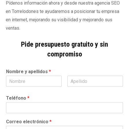
Pídenos información ahora y desde nuestra agencia SEO
en Torrelodones te ayudaremos a posicionar tu empresa
en internet, mejorando su visibilidad y mejorando sus
ventas.
Pide presupuesto gratuito y sin
compromiso
Nombre y apellidos
*
N
A
o
p
Teléfono
*
m
e
b
l
r
l
e
i
d
Correo electrónico
*
o
s