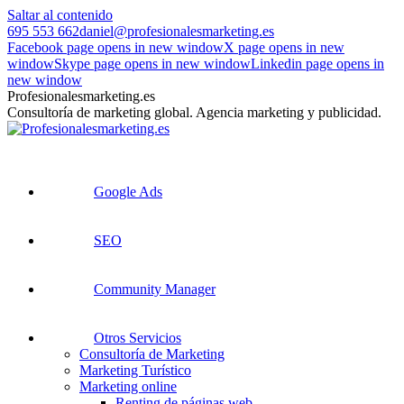
Saltar al contenido
695 553 662
daniel@profesionalesmarketing.es
Facebook page opens in new window
X page opens in new
window
Skype page opens in new window
Linkedin page opens in
new window
Profesionalesmarketing.es
Consultoría de marketing global. Agencia marketing y publicidad.
Google Ads
SEO
Community Manager
Otros Servicios
Consultoría de Marketing
Marketing Turístico
Marketing online
Renting de páginas web