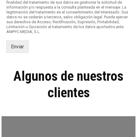
l
finalidad del tratamiento de sus datos es gestionar la solicitud de
información y/o respuesta a la consulta planteada en el mensaje. La
l
legitimación del tratamiento es el consentimiento del interesado. Sus
a
datos no se cederán a terceros, salvo obligación legal. Puede ejercer
s
sus derechos de Acceso, Rectificación, Supresión, Portabilidad,
d
Limitación u Oposición al tratamiento de los datos aportados ante
AMPYC MEDIA, S.L.
e
v
e
Enviar
r
i
f
i
Algunos de nuestros
c
a
c
clientes
i
ó
n
*