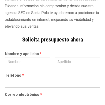
Pídenos información sin compromiso y desde nuestra
agencia SEO en Santa Pola te ayudaremos a posicionar tu
establecimiento en internet, mejorando su visibilidad y
elevando sus ventas.
Solicita presupuesto ahora
Nombre y apellidos
*
N
A
o
p
Teléfono
*
m
e
b
l
r
l
e
i
d
Correo electrónico
*
o
s