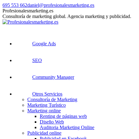
Saltar
695 553 662
daniel@profesionalesmarketing.es
al
Facebook
X
Skype
Linkedin
Profesionalesmarketing.es
contenido
page
page
page
page
Consultoría de marketing global. Agencia marketing y publicidad.
opens
opens
opens
opens
in
in
in
in
new
new
new
new
window
window
window
window
Google Ads
SEO
Community Manager
Otros Servicios
Consultoría de Marketing
Marketing Turístico
Marketing online
Renting de páginas web
Diseño Web
Auditoria Marketing Online
Publicidad online
Publicidad en Facebook