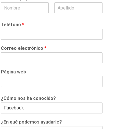
N
A
o
p
Teléfono
*
m
e
b
l
r
l
e
i
d
Correo electrónico
*
o
s
Página web
¿Cómo nos ha conocido?
¿En qué podemos ayudarle?