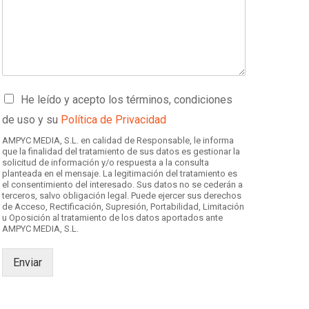
C
He leído y acepto los términos, condiciones
a
de uso y su
Política de Privacidad
s
i
AMPYC MEDIA, S.L. en calidad de Responsable, le informa
l
que la finalidad del tratamiento de sus datos es gestionar la
solicitud de información y/o respuesta a la consulta
l
planteada en el mensaje. La legitimación del tratamiento es
a
el consentimiento del interesado. Sus datos no se cederán a
s
terceros, salvo obligación legal. Puede ejercer sus derechos
d
de Acceso, Rectificación, Supresión, Portabilidad, Limitación
u Oposición al tratamiento de los datos aportados ante
e
AMPYC MEDIA, S.L.
v
e
r
Enviar
i
f
i