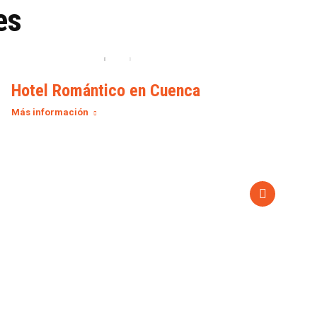
c
es
a
c
i
ó
n
Hotel Romántico en Cuenca
Come
*
Más información
Más i