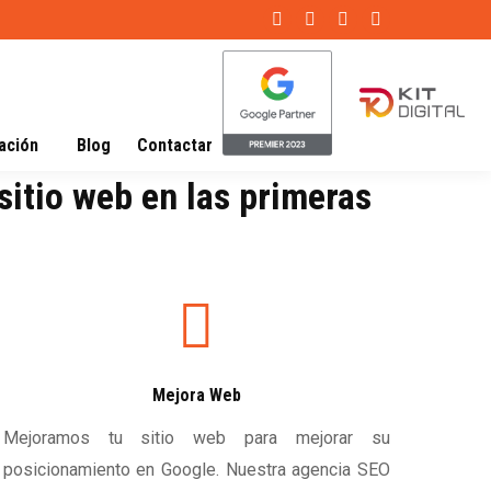
Facebook
X
Skype
Linkedin
page
page
page
page
opens
opens
opens
opens
in
in
in
in
ación
Blog
Contactar
new
new
new
new
window
window
window
window
sitio web en las primeras
Mejora Web
Mejoramos tu sitio web para mejorar su
posicionamiento en Google. Nuestra agencia SEO