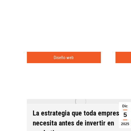
Diseño web
Feb
Dic
al
La estrategia que toda empresa
23
5
necesita antes de invertir en
2021
2025