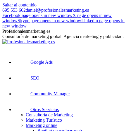
Saltar al contenido
695 553 662
daniel@profesionalesmarketing.es
Facebook page opens in new window
X page opens in new
window
Skype page opens in new window
Linkedin page opens in
new window
Profesionalesmarketing.es
Consultoría de marketing global. Agencia marketing y publicidad.
Google Ads
SEO
Community Manager
Otros Servicios
Consultoría de Marketing
Marketing Turístico
Marketing online
Renting de páginas web