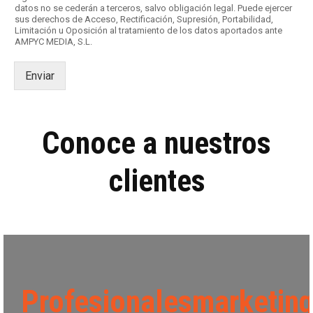
a
datos no se cederán a terceros, salvo obligación legal. Puede ejercer
s
sus derechos de Acceso, Rectificación, Supresión, Portabilidad,
d
Limitación u Oposición al tratamiento de los datos aportados ante
AMPYC MEDIA, S.L.
e
v
e
Enviar
r
i
f
i
Conoce a nuestros
c
a
c
clientes
i
ó
n
*
Profesionalesmarketin