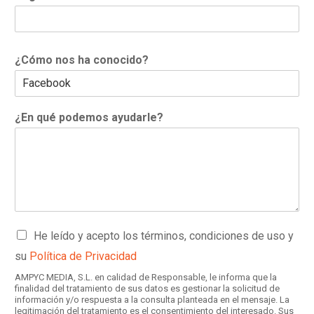
¿Cómo nos ha conocido?
¿En qué podemos ayudarle?
C
He leído y acepto los términos, condiciones de uso y
a
su
Política de Privacidad
s
i
AMPYC MEDIA, S.L. en calidad de Responsable, le informa que la
l
finalidad del tratamiento de sus datos es gestionar la solicitud de
información y/o respuesta a la consulta planteada en el mensaje. La
l
legitimación del tratamiento es el consentimiento del interesado. Sus