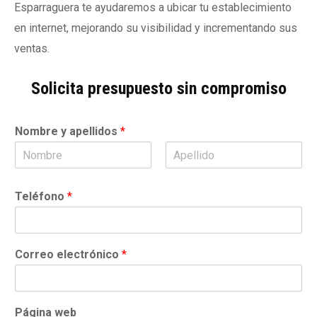
Esparraguera te ayudaremos a ubicar tu establecimiento
en internet, mejorando su visibilidad y incrementando sus
ventas.
Solicita presupuesto sin compromiso
Nombre y apellidos
*
N
A
o
p
Teléfono
*
m
e
b
l
r
l
e
i
d
Correo electrónico
*
o
s
Página web