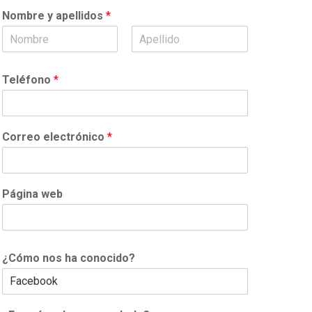
Nombre y apellidos
*
N
A
o
p
Teléfono
*
m
e
b
l
r
l
e
i
d
Correo electrónico
*
o
s
Página web
¿Cómo nos ha conocido?