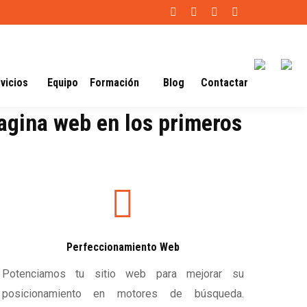
Facebook
X
Skype
Linkedin
page
page
page
page
opens
opens
opens
opens
in
in
in
in
vicios
Equipo
Formación
Blog
Contactar
new
new
new
new
window
window
window
window
pagina web en los primeros
Perfeccionamiento Web
Potenciamos tu sitio web para mejorar su
posicionamiento en motores de búsqueda.