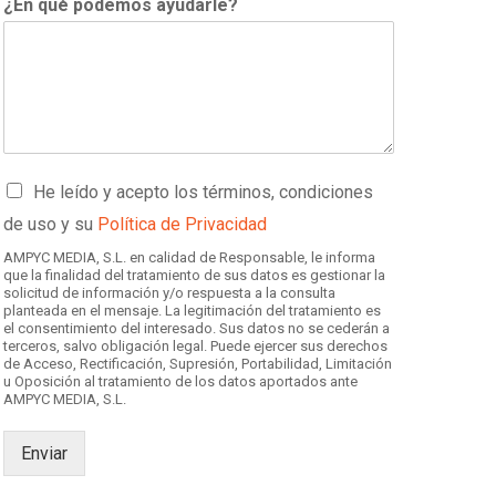
¿En qué podemos ayudarle?
C
He leído y acepto los términos, condiciones
a
de uso y su
Política de Privacidad
s
i
AMPYC MEDIA, S.L. en calidad de Responsable, le informa
l
que la finalidad del tratamiento de sus datos es gestionar la
solicitud de información y/o respuesta a la consulta
l
planteada en el mensaje. La legitimación del tratamiento es
a
el consentimiento del interesado. Sus datos no se cederán a
s
terceros, salvo obligación legal. Puede ejercer sus derechos
d
de Acceso, Rectificación, Supresión, Portabilidad, Limitación
u Oposición al tratamiento de los datos aportados ante
e
AMPYC MEDIA, S.L.
v
e
r
Enviar
i
f