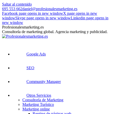
Saltar al contenido
695 553 662
daniel@profesionalesmarketing.es
Facebook page opens in new window
X page opens in new
window
Skype page opens in new window
Linkedin page opens in
new window
Profesionalesmarketing.es
Consultoría de marketing global. Agencia marketing y publicidad.
Google Ads
SEO
Community Manager
Otros Servicios
Consultoría de Marketing
Marketing Turístico
Marketing online
Renting de páginas web