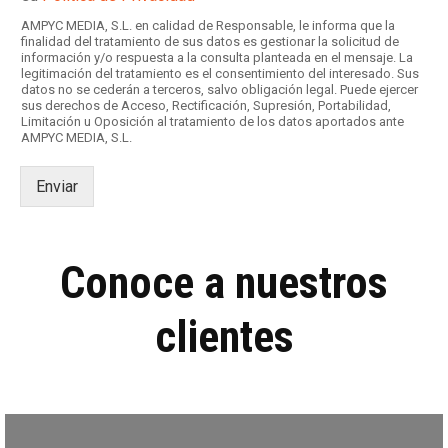
s
i
AMPYC MEDIA, S.L. en calidad de Responsable, le informa que la
l
finalidad del tratamiento de sus datos es gestionar la solicitud de
información y/o respuesta a la consulta planteada en el mensaje. La
l
legitimación del tratamiento es el consentimiento del interesado. Sus
a
datos no se cederán a terceros, salvo obligación legal. Puede ejercer
s
sus derechos de Acceso, Rectificación, Supresión, Portabilidad,
d
Limitación u Oposición al tratamiento de los datos aportados ante
AMPYC MEDIA, S.L.
e
v
e
Enviar
r
i
f
i
Conoce a nuestros
c
a
c
clientes
i
ó
n
*