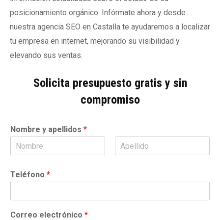
posicionamiento orgánico. Infórmate ahora y desde
nuestra agencia SEO en Castalla te ayudaremos a localizar
tu empresa en internet, mejorando su visibilidad y
elevando sus ventas.
Solicita presupuesto gratis y sin
compromiso
Nombre y apellidos
*
N
A
o
p
Teléfono
*
m
e
b
l
r
l
e
i
d
Correo electrónico
*
o