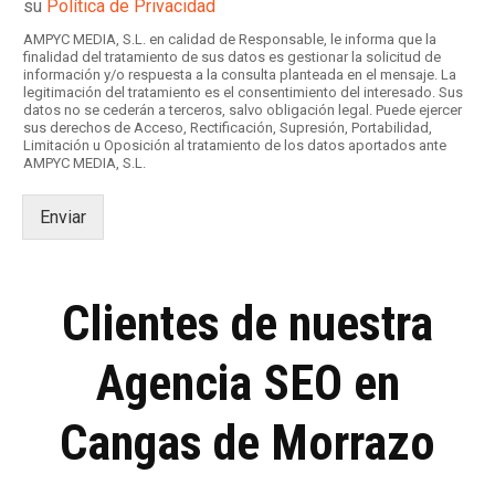
su
Política de Privacidad
s
i
AMPYC MEDIA, S.L. en calidad de Responsable, le informa que la
l
finalidad del tratamiento de sus datos es gestionar la solicitud de
información y/o respuesta a la consulta planteada en el mensaje. La
l
legitimación del tratamiento es el consentimiento del interesado. Sus
a
datos no se cederán a terceros, salvo obligación legal. Puede ejercer
s
sus derechos de Acceso, Rectificación, Supresión, Portabilidad,
d
Limitación u Oposición al tratamiento de los datos aportados ante
AMPYC MEDIA, S.L.
e
v
e
Enviar
r
i
f
i
Clientes de nuestra
c
a
c
Agencia SEO en
i
ó
Cangas de Morrazo
n
*