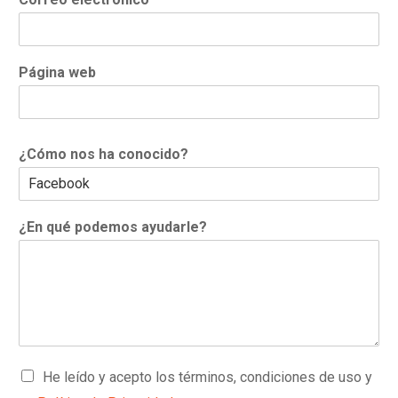
o
s
Página web
¿Cómo nos ha conocido?
¿En qué podemos ayudarle?
C
He leído y acepto los términos, condiciones de uso y
a