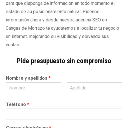
para que disponga de información en todo momento el
estado de su posicionamiento natural. Pídenos
información ahora y desde nuestra agencia SEO en
Cangas de Morrazo te ayudaremos a localizar tu negocio
en internet, mejorando su visibilidad y elevando sus
ventas.
Pide presupuesto sin compromiso
Nombre y apellidos
*
N
A
o
p
Teléfono
*
m
e
b
l
r
l
e
i
d
Correo electrónico
*