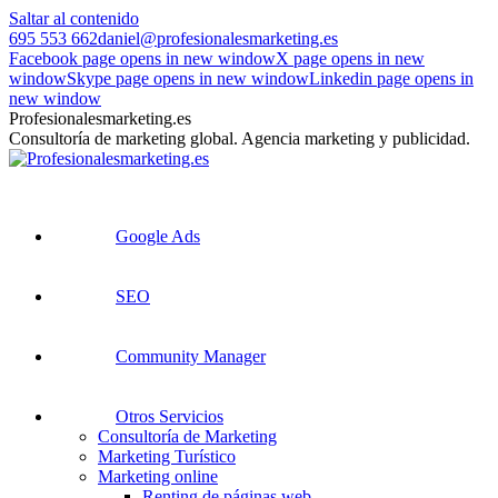
Saltar al contenido
695 553 662
daniel@profesionalesmarketing.es
Facebook page opens in new window
X page opens in new
window
Skype page opens in new window
Linkedin page opens in
new window
Profesionalesmarketing.es
Consultoría de marketing global. Agencia marketing y publicidad.
Google Ads
SEO
Community Manager
Otros Servicios
Consultoría de Marketing
Marketing Turístico
Marketing online
Renting de páginas web