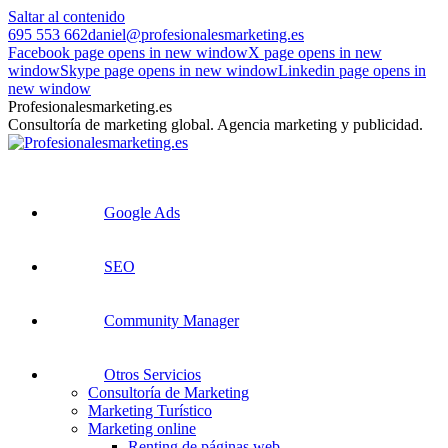
Saltar al contenido
695 553 662
daniel@profesionalesmarketing.es
Facebook page opens in new window
X page opens in new
window
Skype page opens in new window
Linkedin page opens in
new window
Profesionalesmarketing.es
Consultoría de marketing global. Agencia marketing y publicidad.
Google Ads
SEO
Community Manager
Otros Servicios
Consultoría de Marketing
Marketing Turístico
Marketing online
Renting de páginas web