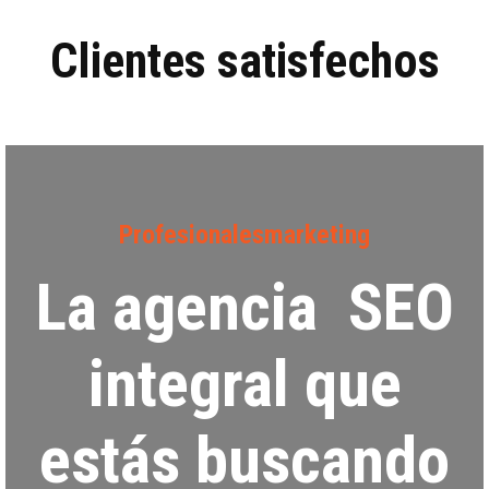
f
i
Clientes satisfechos
c
a
c
i
ó
n
*
Profesionalesmarketing
La agencia SEO
integral que
estás buscando