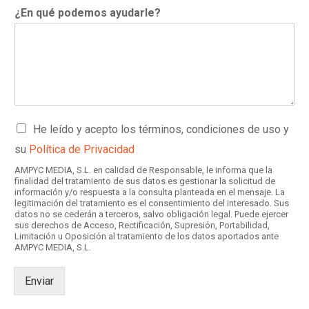
¿En qué podemos ayudarle?
C
He leído y acepto los términos, condiciones de uso y
a
su
Política de Privacidad
s
i
AMPYC MEDIA, S.L. en calidad de Responsable, le informa que la
l
finalidad del tratamiento de sus datos es gestionar la solicitud de
información y/o respuesta a la consulta planteada en el mensaje. La
l
legitimación del tratamiento es el consentimiento del interesado. Sus
a
datos no se cederán a terceros, salvo obligación legal. Puede ejercer
s
sus derechos de Acceso, Rectificación, Supresión, Portabilidad,
d
Limitación u Oposición al tratamiento de los datos aportados ante
AMPYC MEDIA, S.L.
e
v
e
Enviar
r
i