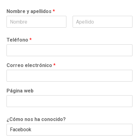
Nombre y apellidos
*
N
A
o
p
Teléfono
*
m
e
b
l
r
l
e
i
d
Correo electrónico
*
o
s
Página web
¿Cómo nos ha conocido?