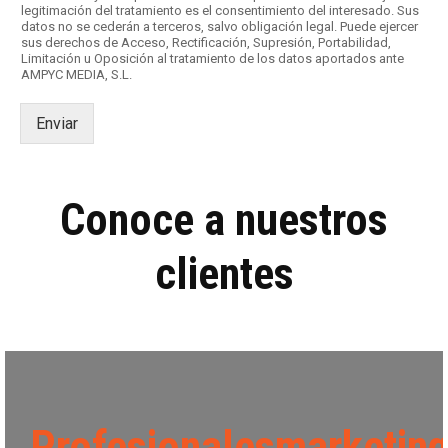
legitimación del tratamiento es el consentimiento del interesado. Sus
a
datos no se cederán a terceros, salvo obligación legal. Puede ejercer
s
sus derechos de Acceso, Rectificación, Supresión, Portabilidad,
d
Limitación u Oposición al tratamiento de los datos aportados ante
AMPYC MEDIA, S.L.
e
v
e
Enviar
r
i
f
i
Conoce a nuestros
c
a
c
clientes
i
ó
n
*
Profesionalesmarketin