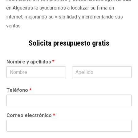
en Algeciras le ayudaremos a localizar su firma en
internet, mejorando su visibilidad y incrementando sus
ventas.
Solicita presupuesto gratis
Nombre y apellidos
*
N
A
o
p
Teléfono
*
m
e
b
l
r
l
e
i
d
Correo electrónico
*
o
s