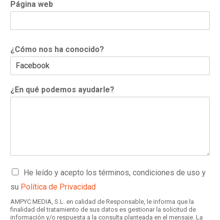
Página web
¿Cómo nos ha conocido?
¿En qué podemos ayudarle?
C
He leído y acepto los términos, condiciones de uso y
a
su
Política de Privacidad
s
i
AMPYC MEDIA, S.L. en calidad de Responsable, le informa que la
l
finalidad del tratamiento de sus datos es gestionar la solicitud de
información y/o respuesta a la consulta planteada en el mensaje. La
l