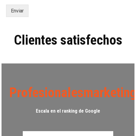
v
e
Enviar
r
i
f
i
Clientes satisfechos
c
a
c
i
ó
n
*
Profesionalesmarketin
Escala en el ranking de Google