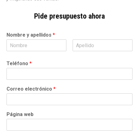
Pide presupuesto ahora
Nombre y apellidos
*
N
A
o
p
Teléfono
*
m
e
b
l
r
l
e
i
d
Correo electrónico
*
o
s
Página web