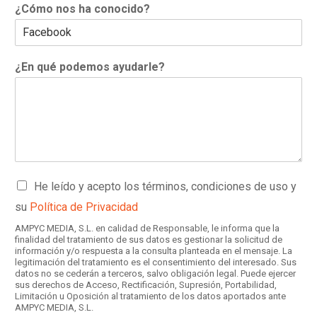
¿Cómo nos ha conocido?
¿En qué podemos ayudarle?
C
He leído y acepto los términos, condiciones de uso y
a
su
Política de Privacidad
s
i
AMPYC MEDIA, S.L. en calidad de Responsable, le informa que la
l
finalidad del tratamiento de sus datos es gestionar la solicitud de
información y/o respuesta a la consulta planteada en el mensaje. La
l
legitimación del tratamiento es el consentimiento del interesado. Sus
a
datos no se cederán a terceros, salvo obligación legal. Puede ejercer
s
sus derechos de Acceso, Rectificación, Supresión, Portabilidad,
d
Limitación u Oposición al tratamiento de los datos aportados ante
AMPYC MEDIA, S.L.
e