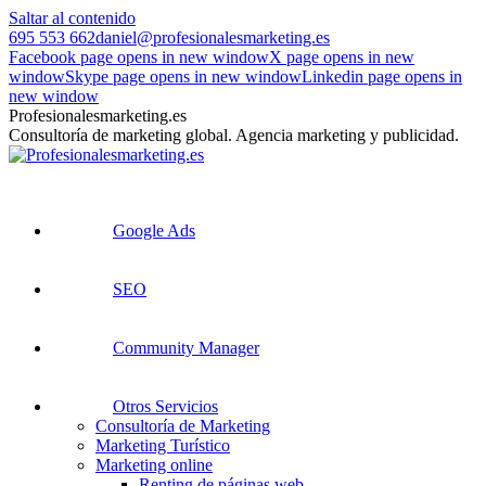
Saltar al contenido
695 553 662
daniel@profesionalesmarketing.es
Facebook page opens in new window
X page opens in new
window
Skype page opens in new window
Linkedin page opens in
new window
Profesionalesmarketing.es
Consultoría de marketing global. Agencia marketing y publicidad.
Google Ads
SEO
Community Manager
Otros Servicios
Consultoría de Marketing
Marketing Turístico
Marketing online
Renting de páginas web