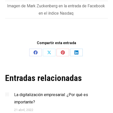
Imagen de Mark Zuckenberg en la entrada de Facebook
en el índice Nasdaq
Compartir esta entrada
Share
Share
Share
Share
on
on
on
on
Facebook
X
Pinterest
LinkedIn
Entradas relacionadas
La digitalización empresarial: ¿Por qué es
importante?
21 abril, 2022