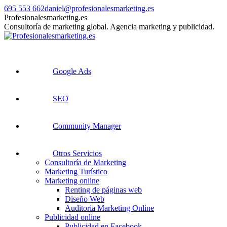
Saltar
695 553 662
daniel@profesionalesmarketing.es
al
Facebook
X
Skype
Linkedin
Profesionalesmarketing.es
contenido
page
page
page
page
Consultoría de marketing global. Agencia marketing y publicidad.
opens
opens
opens
opens
in
in
in
in
new
new
new
new
window
window
window
window
Google Ads
SEO
Community Manager
Otros Servicios
Consultoría de Marketing
Marketing Turístico
Marketing online
Renting de páginas web
Diseño Web
Auditoria Marketing Online
Publicidad online
Publicidad en Facebook