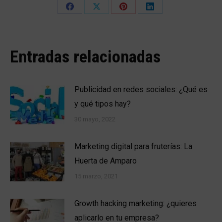
Share
Share
Share
Share
on
on
on
on
Facebook
X
Pinterest
LinkedIn
Entradas relacionadas
Publicidad en redes sociales: ¿Qué es
y qué tipos hay?
30 mayo, 2022
Marketing digital para fruterías: La
Huerta de Amparo
15 marzo, 2021
Growth hacking marketing: ¿quieres
aplicarlo en tu empresa?