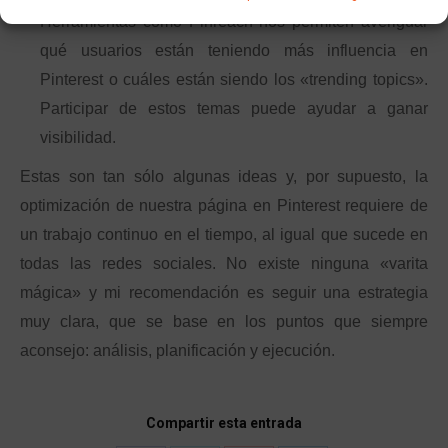
Herramientas como Pinreach nos permiten averiguar
qué usuarios están teniendo más influencia en
Pinterest o cuáles están siendo los «trending topics».
Participar de estos temas puede ayudar a ganar
visibilidad.
Estas son tan sólo algunas ideas y, por supuesto, la
optimización de nuestra página en Pinterest requiere de
un trabajo continuo en el tiempo, al igual que sucede en
todas las redes sociales. No existe ninguna «varita
mágica» y mi recomendación es seguir una estrategia
muy clara, que se base en los puntos que siempre
aconsejo: análisis, planificación y ejecución.
Compartir esta entrada