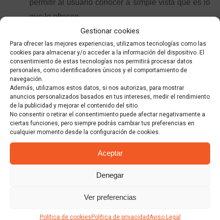
permitir al usuario conocer a simple vista qué es lo
que le ofrecen.
Gestionar cookies
Integra Pinterest con tu página web.
Añadir el
Para ofrecer las mejores experiencias, utilizamos tecnologías como las
botón «pinear» o «sígueme en pinterest» en tu web
cookies para almacenar y/o acceder a la información del dispositivo. El
consentimiento de estas tecnologías nos permitirá procesar datos
o blog ayudará a incrementar la audiencia de tus
personales, como identificadores únicos y el comportamiento de
tableros y puede facilitar también que los usuarios
navegación.
Además, utilizamos estos datos, si nos autorizas, para mostrar
«pineen» contenidos que les hayan gustado.
anuncios personalizados basados en tus intereses, medir el rendimiento
de la publicidad y mejorar el contenido del sitio.
Crea interacción con tus seguidores.
Como en
No consentir o retirar el consentimiento puede afectar negativamente a
ciertas funciones, pero siempre podrás cambiar tus preferencias en
cualquier otra red social, en Pinterest no se trata de
cualquier momento desde la configuración de cookies.
publicar contenidos sin más. Es muy importante
Aceptar
participar en la red, compartiendo, valorando y
comentado también el contenido de otras personas,
Denegar
si queremos que nuestros seguidores hagan lo
Ver preferencias
mismo con nosotros.
Localiza a los usuarios y temas influyentes.
Política de cookies
Política de privacidad
Aviso Legal