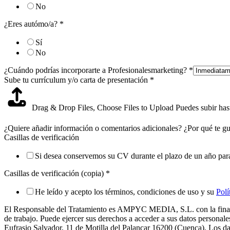
No
¿Eres autómo/a?
*
Sí
No
¿Cuándo podrías incorporarte a Profesionalesmarketing?
*
Sube tu currículum y/o carta de presentación
*
Drag & Drop Files,
Choose Files to Upload
Puedes subir has
¿Quiere añadir información o comentarios adicionales? ¿Por qué te gus
Casillas de verificación
Si desea conservemos su CV durante el plazo de un año para f
Casillas de verificación (copia)
*
He leído y acepto los términos, condiciones de uso y su
Polí
El Responsable del Tratamiento es AMPYC MEDIA, S.L. con la finalida
de trabajo. Puede ejercer sus derechos a acceder a sus datos personal
Eufrasio Salvador, 11 de Motilla del Palancar 16200 (Cuenca). Los dat